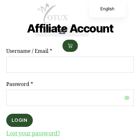
English
香港中文
Affiliate Account
Username / Email *
Password *
LOGIN
Lost your password?