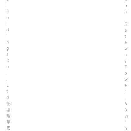
l
b
H
a
o
l
l
G
d
a
i
t
n
e
g
w
s
a
C
y
o
T
.
o
,
w
L
e
t
r
d
,
德
6
塘
3
瑞
W
華
i
國
n