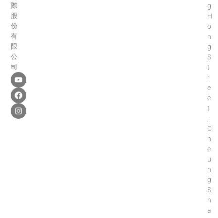
際
g
股
H
份
o
有
n
限
g
公
S
司
t
r
e
e
t
,
C
h
e
u
n
g
S
h
a